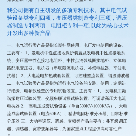
我公司拥有自主研发的多项专利技术。其中电气试
验设备类专利四项，变压器类制造专利三项，调压
器制造专利两项，电阻柜专利一项,以此为核心技术
开发出多种新产品
一、电气运行类产品是指长期挂网使用、电厂发电使用的设备。
主要有： 1、发电机中性点接地保护装置及发电机中性点接地系
统、变压器中性点接地电阻柜、中性点消弧线圈接地柜、立体磁
路配电变压器、电抗器（串联限流电抗器、补偿电抗器、平波电
抗器） 2、大电流电加热成套装置、可控硅整流装置、谐波滤波器
二、电气试验类产品是指为运行电气设备的安装、使用，定期进
行绝缘、电参数检查的专用试验装置。主要有： 1、 发电机工频
谐振耐压试验装置、变频串联谐振试验装置、可调谐高压大电流
电抗器 2、 高电压成套试验设备（单台500KV/1000KVA）、大电
流成套试验装置（电流60KA）、精密电阻标准分压器、阻容标准
分压器 三、大功率调压、调感、变频类产品主要有：兆瓦级调压
器、调感器、宽带变频器等，为国家重点工程提供高可靠性产